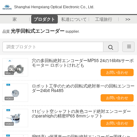
Shanghai Hengxiang Optical Electronic Co., Ltd.
家
プロダクト
私達について
工場旅行
>>
光学回転式エンコーダー
品質
supplier.
穴の多回転絶対エンコーダーMP55 24の16bitsサーボ
モーター ロボットけれども
お問い合わせ
ロボット工学のための回転式絶対単一の回転エンコー
ダー24bit Rs485
お問い合わせ
11ビット空シャフトの灰色コード絶対エンコーダー
のparahighの精密IP65 8mmシャフト
お問い合わせ
IP65高い保護単一の回転絶対エンコーダー固体シャ