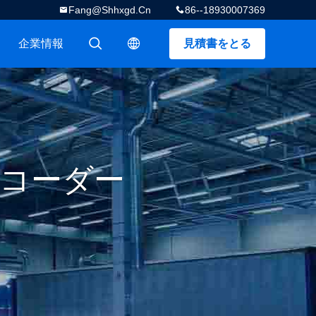
Fang@shhxgd.cn
86--18930007369
企業情報
見積書をとる
描述
描述
コーダー