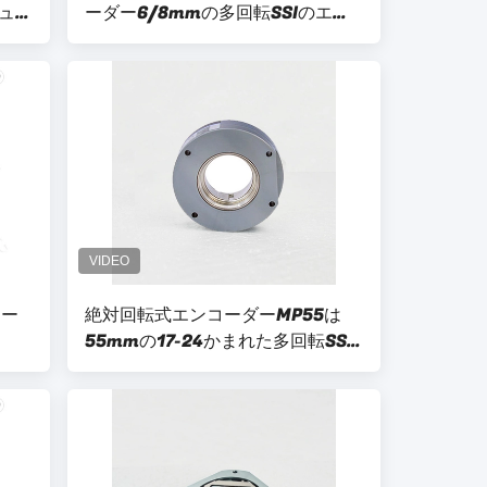
ュー
ーダー6/8mmの多回転SSIのエン
コーダーMPN35のサーボ モーター
コー
絶対回転式エンコーダーMP55は
55mmの17-24かまれた多回転SSI
IP50の空のエンコーダーを大きさ
で分類する