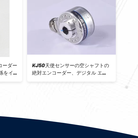
コーダー
KJ50天使センサーの空シャフトの
SS
関係をイ
絶対エンコーダー、デジタル エン
穴の
コーダー720のPpr絶対10ビット
コー