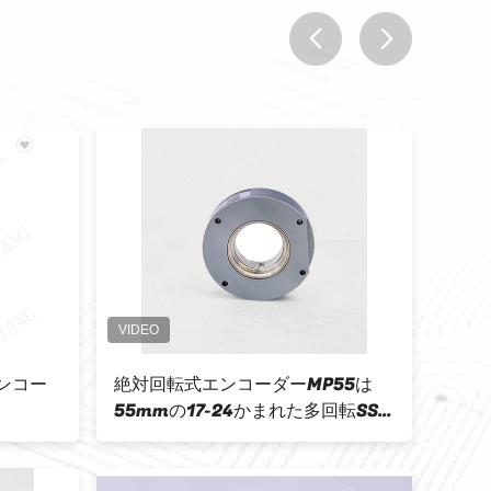
prev
next
エンコー
絶対回転式エンコーダーMP55は
16 
55mmの17-24かまれた多回転SSI
ロー
IP50の空のエンコーダーを大きさ
ト ロ
で分類する
中空 