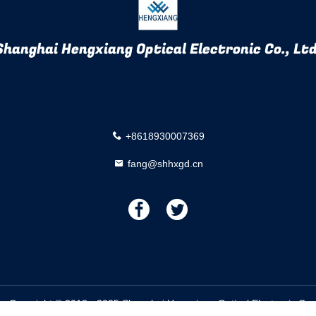
Shanghai Hengxiang Optical Electronic Co., Ltd
+8618930007369
fang@shhxgd.cn
描
描
述
述
yright © 2018 - 2025 Shanghai Hengxiang Optical Electronic Co., L