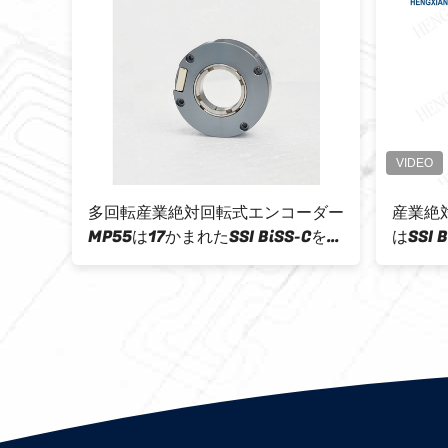
の絶対エ
多回転産業絶対回転式エンコーダー
産業絶
リュー
MP55は17かまれたSSI BiSS-Cをイ
はSSI
ンターフェイスさせる
ーをイ