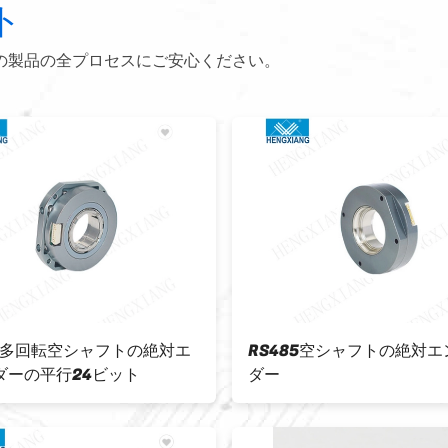
ト
の製品の全プロセスにご安心ください。
55多回転空シャフトの絶対エ
RS485空シャフトの絶対
ダーの平行24ビット
ダー