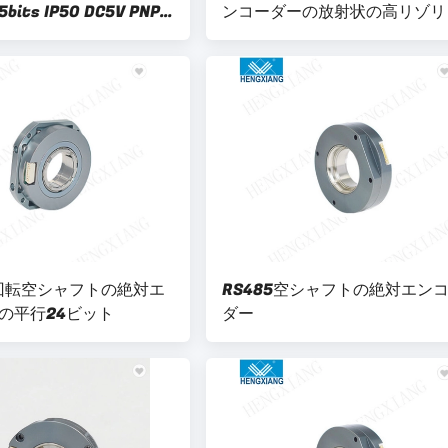
ts IP50 DC5V PNP
ンコーダーの放射状の高リゾリ
ション
多回転空シャフトの絶対エ
RS485空シャフトの絶対エン
の平行24ビット
ダー