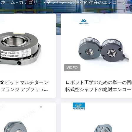
ホーム
-
カテゴリー
-
空シャフトの絶対的存在のエンコーダー
 32 ビット マルチターン
ロボット工学のための単一の回
 フランジ アブソリュー
転式空シャフトの絶対エンコー
 エンコーダ SSI 15mm
20bit MP35
5