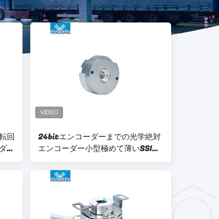
転回
24bitエンコーダーまでの光学絶対
ダー
エンコーダー小型極めて薄いSSI
BISS RS485 20bit