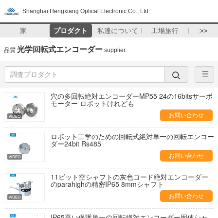
Shanghai Hengxiang Optical Electronic Co., Ltd.
家
プロダクト
私達について
工場旅行
>>
光学回転式エンコーダー
品質
supplier.
穴の多回転絶対エンコーダーMP55 24の16bitsサーボ
モーター ロボットけれども
お問い合わせ
ロボット工学のための回転式絶対単一の回転エンコー
ダー24bit Rs485
お問い合わせ
11ビット空シャフトの灰色コード絶対エンコーダー
のparahighの精密IP65 8mmシャフト
お問い合わせ
IP65高い保護単一の回転絶対エンコーダー固体シャ