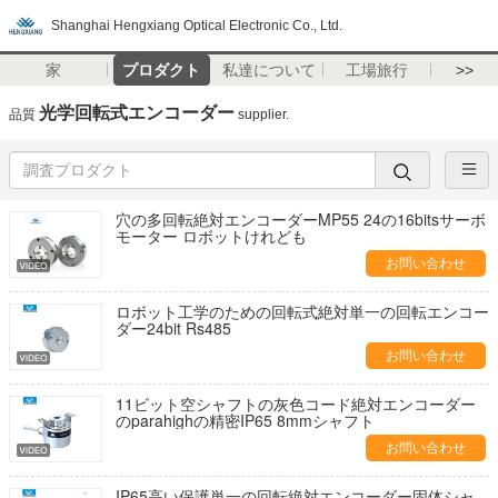
Shanghai Hengxiang Optical Electronic Co., Ltd.
家
プロダクト
私達について
工場旅行
>>
光学回転式エンコーダー
品質
supplier.
穴の多回転絶対エンコーダーMP55 24の16bitsサーボ
モーター ロボットけれども
お問い合わせ
ロボット工学のための回転式絶対単一の回転エンコー
ダー24bit Rs485
お問い合わせ
11ビット空シャフトの灰色コード絶対エンコーダー
のparahighの精密IP65 8mmシャフト
お問い合わせ
IP65高い保護単一の回転絶対エンコーダー固体シャ